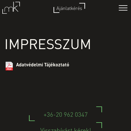
Ajánlatkérés
ESKÜVŐ
IMPRESSZUM
JEGYES
PORTRÉ
KISMAMA
Adatvédelmi Tájékoztató
EGYÉB
RÓLAM
KAPCSOLAT
+36-20 962 0347
Visszahívást kérek!