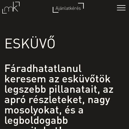
Ajánlatkérés
ESKÜVŐ
ESKÜVŐ
JEGYES
PORTRÉ
KISMAMA
Fáradhatatlanul
EGYÉB
keresem az esküvőtök
legszebb pillanatait, az
RÓLAM
apró részleteket, nagy
KAPCSOLAT
mosolyokat, és a
legboldogabb